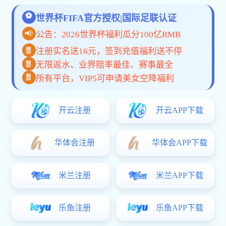
多端接入，并配备防劫持机制与加速网络，保障在不
同网络环境下依旧稳定可用。
安全是基础保障。我们引入多重加密机制、AI 风控体
系与实时监测模块，自动识别潜在异常操作，保护用
户数据与平台系统稳定。 所有信息传输均通过银行级
加密协议处理，确保每一次使用都安全可靠。
在服务方面，米兰app官网 设有 24 小时客服中心，
提供多语言即时响应。 同时平台构建智能化数据处理
系统，实现快速响应与高效反馈，让用户在赛事期间
享受流畅操作体验。
全终端兼容接入
不论是手机、平板还是电脑，米兰app官方网站-
米兰app官网版IOS/Android通用手机版下载 可
自动适配设备，实现多端同步使用，无需额外安