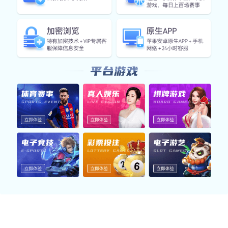
控、秒级加载、多节点加速等核心技术，确保不同区域用户
都能流畅体验体育赛事。 同时，米兰app官网提供全天候
客服支持与数据同步，致力于打造值得信赖的观赛首选平
台。
五大核心功能 · 场景整
合
从赛事直播到多端互动，构建米兰app官网生态闭环
体育赛事直播