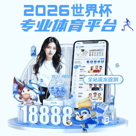
注册入口
米兰app官网
APP与网页版入
口｜畅享全球体育赛事与数据
服务
欢迎访问
米兰app官网
，提供全面覆盖足球、篮
球、电竞等项目的赛事资讯与数据内容， 支持
APP下载
与
网页使用
，每日同步更新千场比
赛，聚焦热门体育内容， 助您轻松获取赛事动
态，掌握比赛节奏。