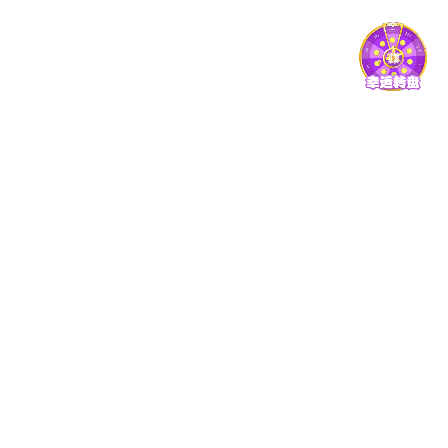
数据安全 全方位防护
在米兰app官网平台，数据防护不仅是底层机制，更是
平台运营的基本责任。我们从用户访问到操作全流程建
立安全通道，有效防范多类潜在风险。
多重加密策略，防止数据泄露
AI 风控引擎，监测账户异常行为